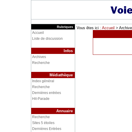
Rubriques
Vous êtes ici :
Accueil
> Archive
Accueil
Liste de discussion
Infos
Archives
Recherche
Médiathèque
Index général
Recherche
Dernières entrées
Hit-Parade
Annuaire
Recherche
Sites 5 étoiles
Dernières Entrées