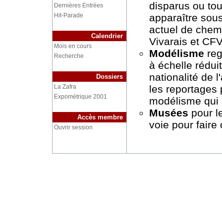
disparus ou tou
Dernières Entrées
apparaître sous
Hit-Parade
actuel de chem
Calendrier
Vivarais et CF
Mois en cours
Modélisme
reg
Recherche
à échelle rédui
nationalité de 
Dossiers
les reportages
La Zafra
Expométrique 2001
modélisme qui 
Musées
pour l
Accès membre
voie pour faire 
Ouvrir session