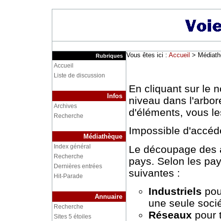
Vous êtes ici :
Accueil
> Médiath
Rubriques
Accueil
Liste de discussion
En cliquant sur le
Infos
niveau dans l'arbor
Archives
d'éléments, vous le
Recherche
Impossible d'accéd
Médiathèque
Index général
Le découpage des 
Recherche
pays. Selon les pay
Dernières entrées
suivantes :
Hit-Parade
Industriels
pour
Annuaire
une seule socié
Recherche
Réseaux
pour t
Sites 5 étoiles